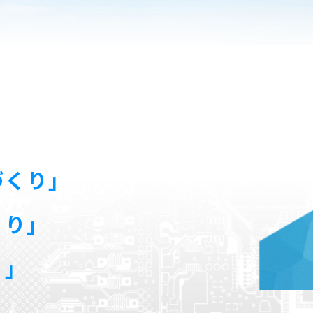
づくり」
くり」
り」