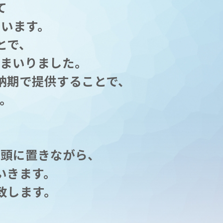
て
います。
とで、
でまいりました。
納期で提供することで、
。
、
念頭に置きながら、
いきます。
致します。