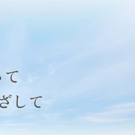
って
ざして